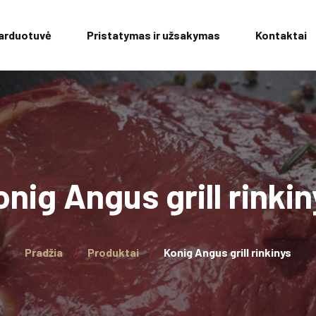
arduotuvė
Pristatymas ir užsakymas
Kontaktai
onig Angus grill rinkin
Pradžia
Produktai
Konig Angus grill rinkinys