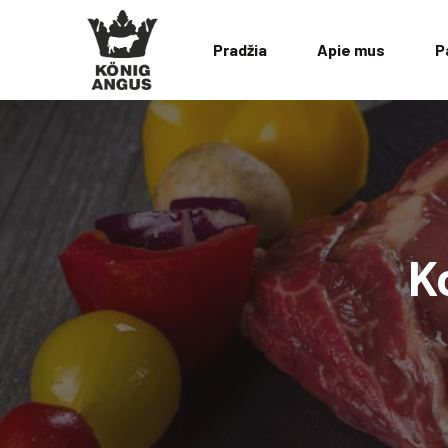
Pradžia
Apie mus
P
K