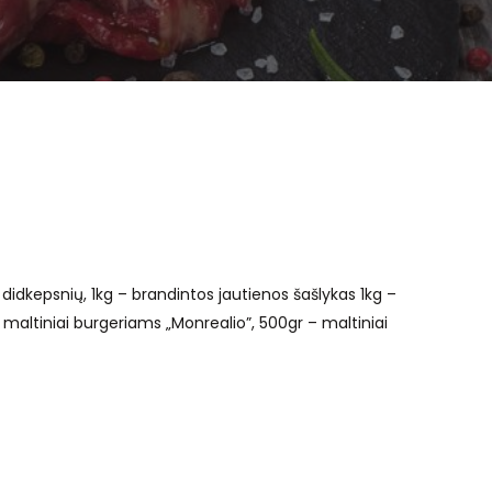
 didkepsnių, 1kg – brandintos jautienos šašlykas 1kg –
– maltiniai burgeriams „Monrealio”, 500gr – maltiniai