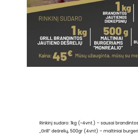
Rinkinį sudaro: 1kg (~4vnt.) – sausai brandinto
„Grill” dešrelių, 500gr (4vnt) – maltiniai bur