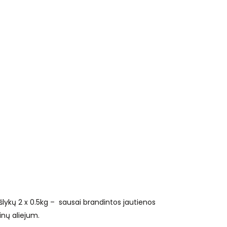
ašlykų 2 x 0.5kg – sausai brandintos jautienos
inų aliejum.