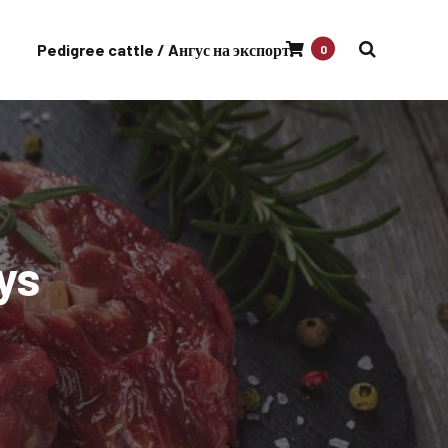
Pedigree cattle / Aнгус на экспорт
0
ys