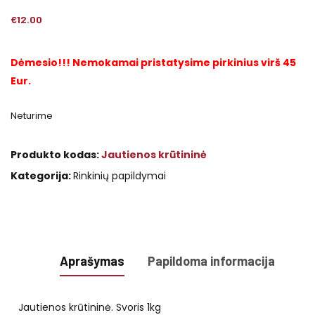
€
12.00
Dėmesio!!! Nemokamai pristatysime pirkinius virš 45
Eur.
Neturime
Produkto kodas:
Jautienos krūtininė
Kategorija:
Rinkinių papildymai
Aprašymas
Papildoma informacija
Jautienos krūtininė. Svoris 1kg