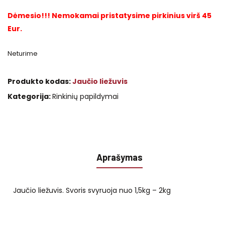
Dėmesio!!! Nemokamai pristatysime pirkinius virš 45
Eur.
Neturime
Produkto kodas:
Jaučio liežuvis
Kategorija:
Rinkinių papildymai
Aprašymas
Jaučio liežuvis. Svoris svyruoja nuo 1,5kg – 2kg