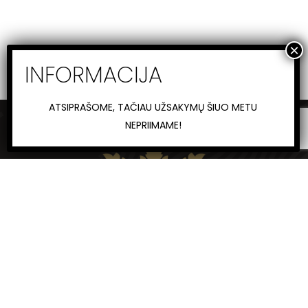
ATSIPRAŠOME, TAČIAU UŽSAKYMŲ ŠIUO METU
NEPRIIMAME!
Aukščiausios kokybės brandinta Angus jautiena iš
didžiausio Konig Angus ūkio Lietuvoje